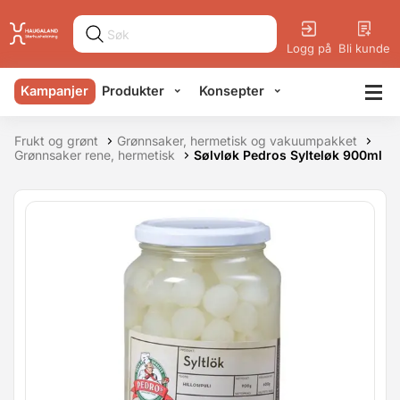
Logg på
Bli kunde
Kampanjer
Produkter
Konsepter
Frukt og grønt
Grønnsaker, hermetisk og vakuumpakket
Grønnsaker rene, hermetisk
Sølvløk Pedros Sylteløk 900ml