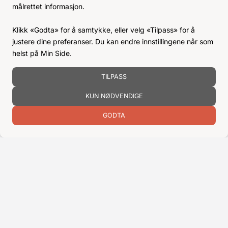
målrettet informasjon.
Klikk «Godta» for å samtykke, eller velg «Tilpass» for å
justere dine preferanser. Du kan endre innstillingene når som
helst på Min Side.
TILPASS
KUN NØDVENDIGE
HAUGALAND STORHUSHOLDNING AS
Ekrene Næringspark 33
GODTA
5550 Sveio
52 73 64 66
bestilling@hshh.no
/
firmapost@hshh.no
ÅPNINGSTIDER
Man-Fre:
07–15
Lør-Søn:
Stengt
Helligdager:
Stengt
INFO
KJØPSVILKÅR