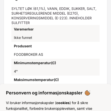
SYLTET LØK (61,1%), VANN, EDDIK, SUKKER, SALT,
SURHETSREGULERENDE MIDDEL (E270),
KONSERVERINGSMIDDEL (E-223). INNEHOLDER
SULFITTER
Varemerker
Ikke funnet
Produsent
FOODBROKER AS
Minimumstemperatur(C)
4°
Maksimumstemperatur(C)
30°
Personvern og informasjonskapsler
GTIN
Vi bruker informasjonskapsler (
cookies
) for å sikre
funksjonalitet, forbedre brukeropplevelsen, samt vise
Opprinnelsesland