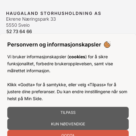
HAUGALAND STORHUSHOLDNING AS
Ekrene Næringspark 33
5550 Sveio
52 73 64 66
bestilling@hshh.no
/
firmapost@hshh.no
Personvern og informasjonskapsler
ÅPNINGSTIDER
Man-Fre:
07–15
Vi bruker informasjonskapsler (
cookies
) for å sikre
Lør-Søn:
Stengt
funksjonalitet, forbedre brukeropplevelsen, samt vise
Helligdager:
Stengt
målrettet informasjon.
INFO
Klikk «Godta» for å samtykke, eller velg «Tilpass» for å
KJØPSVILKÅR
justere dine preferanser. Du kan endre innstillingene når som
BLI KUNDE
helst på Min Side.
KLIMA- OG MILJØPÅVIRKNING
TILPASS
KUN NØDVENDIGE
GODTA