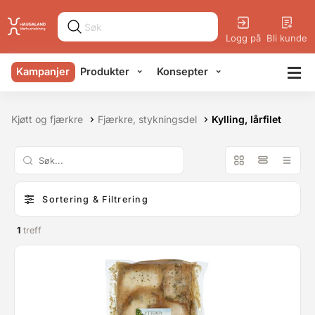
Logg på
Bli kunde
Kampanjer
Produkter
Konsepter
Kjøtt og fjærkre
Fjærkre, stykningsdel
Kylling, lårfilet
Sortering & Filtrering
1
treff