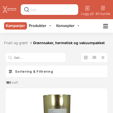
Logg på
Bli kunde
Kampanjer
Produkter
Konsepter
Frukt og grønt
Grønnsaker, hermetisk og vakuumpakket
Sortering & Filtrering
161
treff